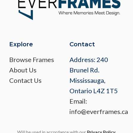
Explore
Contact
Browse Frames
Address: 240
About Us
Brunel Rd.
Contact Us
Mississauga,
Ontario L4Z 1T5
Email:
info@everframes.ca
Will be used in accordance with our
Privacy Policy